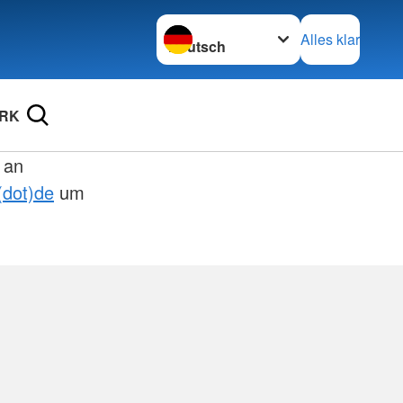
Sprache wechseln zu
Alles klar
DRK
 an
(dot)de
um