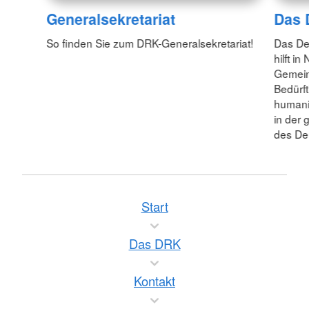
Generalsekretariat
Das
So finden Sie zum DRK-Generalsekretariat!
Das De
hilft i
Gemein
Bedürft
humanit
in der 
des De
Start
Das DRK
Kontakt