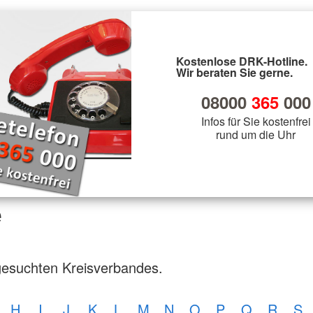
Kostenlose DRK-Hotline.
Wir beraten Sie gerne.
08000
365
000
Infos für Sie kostenfrei
rund um die Uhr
e
gesuchten Kreisverbandes.
H
I
J
K
L
M
N
O
P
Q
R
S