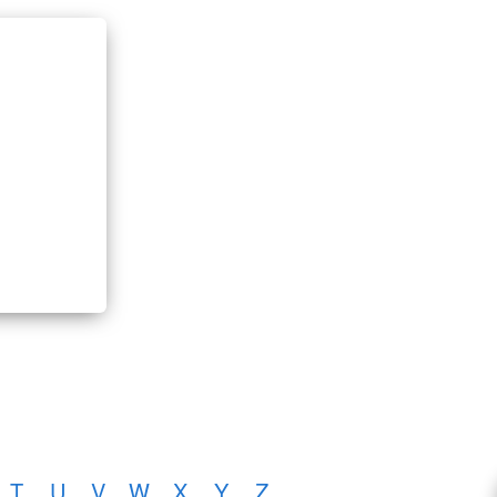
T
U
V
W
X
Y
Z