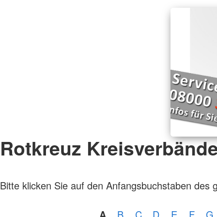
Rotkreuz Kreisverbänd
Bitte klicken Sie auf den Anfangsbuchstaben des 
A
B
C
D
E
F
G