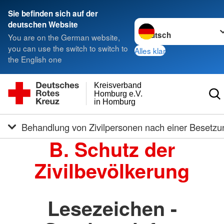
Sie befinden sich auf der
Sprache wechseln zu
deutschen Website
You are on the German website,
you can use the switch to switch to
Alles klar
the English one
Kreisverband
Homburg e.V.
in Homburg
Behandlung von Zivilpersonen nach einer Besetzu
B. Schutz der
Zivilbevölkerung
Lesezeichen -