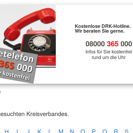
Kostenlose DRK-Hotline.
Wir beraten Sie gerne.
08000
365
000
Infos für Sie kostenfrei
rund um die Uhr
e
gesuchten Kreisverbandes.
H
I
J
K
L
M
N
O
P
Q
R
S