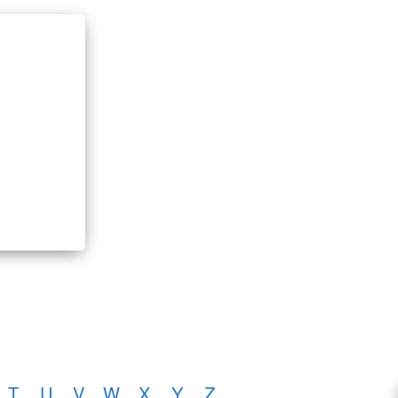
T
U
V
W
X
Y
Z