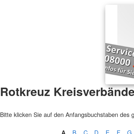
Rotkreuz Kreisverbänd
Bitte klicken Sie auf den Anfangsbuchstaben des 
A
B
C
D
E
F
G