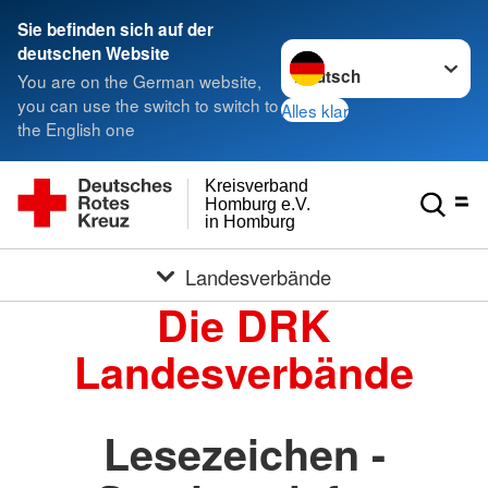
Sie befinden sich auf der
Sprache wechseln zu
deutschen Website
You are on the German website,
you can use the switch to switch to
Alles klar
the English one
Kreisverband
Homburg e.V.
in Homburg
Landesverbände
Die DRK
Landesverbände
Lesezeichen -