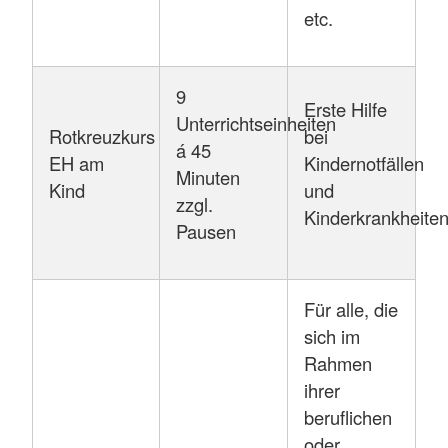
etc.
9
Erste Hilfe
Unterrichtseinheiten
Rotkreuzkurs
bei
á 45
EH am
Kindernotfällen
Minuten
Kind
und
zzgl.
Kinderkrankheite
Pausen
Für alle, die
sich im
Rahmen
ihrer
beruflichen
oder