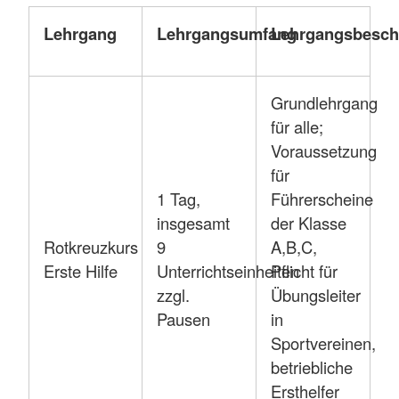
Lehrgang
Lehrgangsumfang
Lehrgangsbesch
Grundlehrgang
für alle;
Voraussetzung
für
1 Tag,
Führerscheine
insgesamt
der Klasse
Rotkreuzkurs
9
A,B,C,
Erste Hilfe
Unterrichtseinheiten
Pflicht für
zzgl.
Übungsleiter
Pausen
in
Sportvereinen,
betriebliche
Ersthelfer