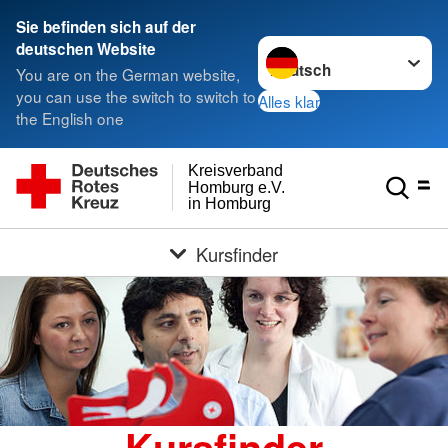
Sie befinden sich auf der
Sprache wechseln zu
deutschen Website
You are on the German website,
you can use the switch to switch to
Alles klar
the English one
Kreisverband
Homburg e.V.
in Homburg
Kursfinder
Kursfinder