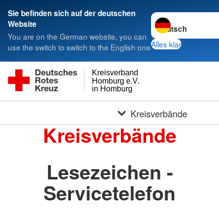
Sie befinden sich auf der deutschen
Sprache wechseln 
Website
You are on the German website, you can
Alles klar
use the switch to switch to the English one
Kreisverband
Homburg e.V.
in Homburg
Kreisverbände
Kreisverbände
Lesezeichen -
Servicetelefon