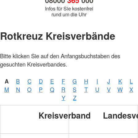
08000
365
000
Infos für Sie kostenfrei
rund um die Uhr
Rotkreuz Kreisverbände
Bitte klicken Sie auf den Anfangsbuchstaben des
gesuchten Kreisverbandes.
A
B
C
D
E
F
G
H
I
J
K
L
M
N
O
P
Q
R
S
T
U
V
W
X
Y
Z
Kreisverband
Landesv