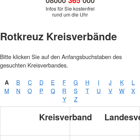
08000
365
000
Infos für Sie kostenfrei
rund um die Uhr
Rotkreuz Kreisverbände
Bitte klicken Sie auf den Anfangsbuchstaben des
gesuchten Kreisverbandes.
A
B
C
D
E
F
G
H
I
J
K
L
M
N
O
P
Q
R
S
T
U
V
W
X
Y
Z
Kreisverband
Landesv