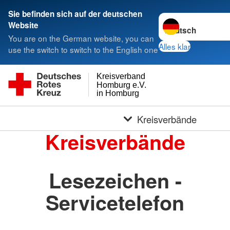
Sie befinden sich auf der deutschen
Sprache wechseln 
Website
You are on the German website, you can
Alles klar
use the switch to switch to the English one
Kreisverband
Homburg e.V.
in Homburg
Kreisverbände
Kreisverbände
Lesezeichen -
Servicetelefon