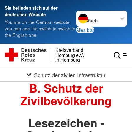
Sie befinden sich auf der
Sprache wechseln zu
deutschen Website
You are on the German website,
you can use the switch to switch to
Alles klar
the English one
Kreisverband
Homburg e.V.
in Homburg
Schutz der zivilen Infrastruktur
B. Schutz der
Zivilbevölkerung
Lesezeichen -