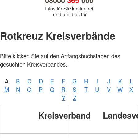
08000
365
000
Infos für Sie kostenfrei
rund um die Uhr
Rotkreuz Kreisverbände
Bitte klicken Sie auf den Anfangsbuchstaben des
gesuchten Kreisverbandes.
A
B
C
D
E
F
G
H
I
J
K
L
M
N
O
P
Q
R
S
T
U
V
W
X
Y
Z
Kreisverband
Landesv