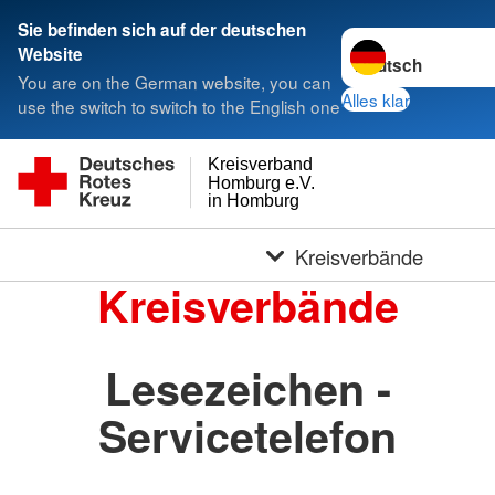
Sie befinden sich auf der deutschen
Sprache wechseln 
Website
You are on the German website, you can
Alles klar
use the switch to switch to the English one
Kreisverband
Homburg e.V.
in Homburg
Kreisverbände
Kreisverbände
Lesezeichen -
Servicetelefon