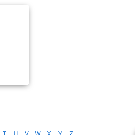
T
U
V
W
X
Y
Z