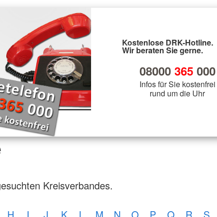
Kostenlose DRK-Hotline.
Wir beraten Sie gerne.
08000
365
000
Infos für Sie kostenfrei
rund um die Uhr
e
gesuchten Kreisverbandes.
H
I
J
K
L
M
N
O
P
Q
R
S