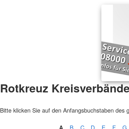
Rotkreuz Kreisverbänd
Bitte klicken Sie auf den Anfangsbuchstaben des 
A
B
C
D
E
F
G